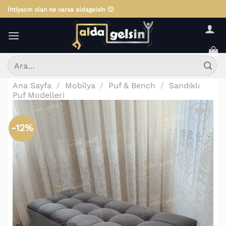
İçeriğe
İhtiyacın olan ne varsa aldagelsin 🙂
atla
Ara:
Ana Sayfa
/
Mobilya
/
Puf & Bench
/
Sandıklı
Puf Modelleri
-12%
Favorilere
Ekle!