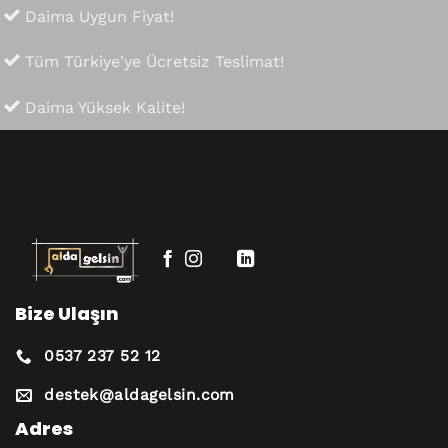
Daima Uygun Fiyat!
Tüm Türkiye'ye Ücretsiz Teslimat!
Daima Yüksek Kalite!
Bize Ulaşın
0537 237 52 12
destek@aldagelsin.com
Adres