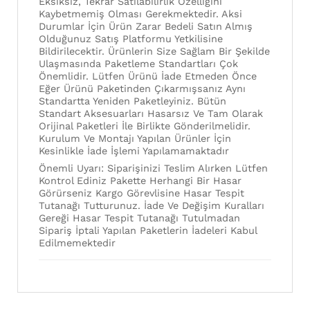
Eksiksiz, Tekrar Satılabilirlik Özelliğini
Kaybetmemiş Olması Gerekmektedir. Aksi
Durumlar İçin Ürün Zarar Bedeli Satın Almış
Olduğunuz Satış Platformu Yetkilisine
Bildirilecektir. Ürünlerin Size Sağlam Bir Şekilde
Ulaşmasında Paketleme Standartları Çok
Önemlidir. Lütfen Ürünü İade Etmeden Önce
Eğer Ürünü Paketinden Çıkarmışsanız Aynı
Standartta Yeniden Paketleyiniz. Bütün
Standart Aksesuarları Hasarsız Ve Tam Olarak
Orijinal Paketleri İle Birlikte Gönderilmelidir.
Kurulum Ve Montajı Yapılan Ürünler İçin
Kesinlikle İade İşlemi Yapılamamaktadır
Önemli Uyarı: Siparişinizi Teslim Alırken Lütfen
Kontrol Ediniz Pakette Herhangi Bir Hasar
Görürseniz Kargo Görevlisine Hasar Tespit
Tutanağı Tutturunuz. İade Ve Değişim Kuralları
Gereği Hasar Tespit Tutanağı Tutulmadan
Sipariş İptali Yapılan Paketlerin İadeleri Kabul
Edilmemektedir