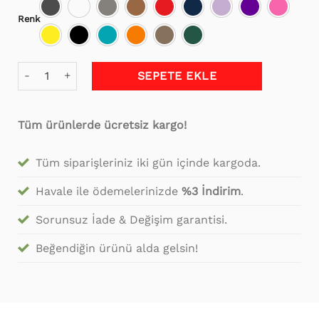
₺2,199.99.
Renk
Yeni Model Lüks Çizgi Kapitoneli Sandıklı Puf Bench Beyaz 
SEPETE EKLE
Tüm ürünlerde ücretsiz kargo!
Tüm siparişleriniz iki gün içinde kargoda.
Havale ile ödemelerinizde
%3 İndirim
.
Sorunsuz İade & Değişim garantisi.
Beğendiğin ürünü alda gelsin!