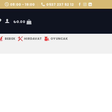
08:00 - 19:00
0537 237 52 12
₺
0.00
BEBEK
HIRDAVAT
OYUNCAK