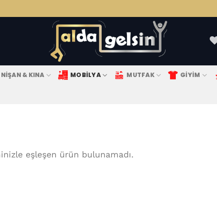
NIŞAN & KINA
MOBILYA
MUTFAK
GIYIM
inizle eşleşen ürün bulunamadı.