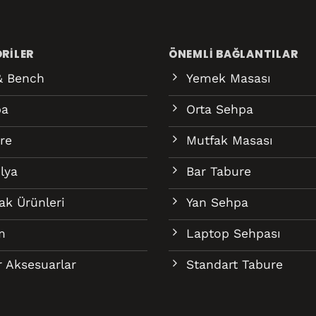
RILER
ÖNEMLI BAĞLANTILAR
& Bench
Yemek Masası
pa
Orta Sehpa
re
Mutfak Masası
lya
Bar Tabure
ak Ürünleri
Yan Sehpa
m
Laptop Sehpası
r Aksesuarlar
Standart Tabure