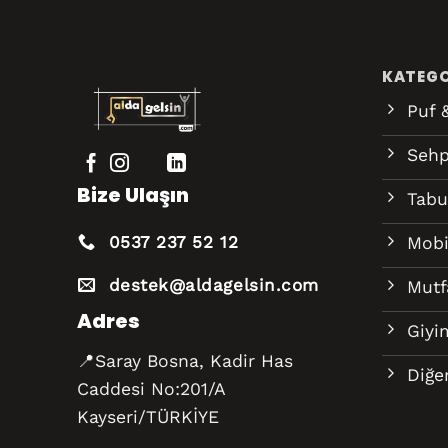
KATEGO
Puf 
Seh
Bize Ulaşın
Tabu
0537 237 52 12
Mobi
destek@aldagelsin.com
Mutf
Adres
Giyi
📍Saray Bosna, Kadir Has
Diğe
Caddesi No:201/A
Kayseri/TÜRKİYE