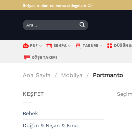
İçeriğe
İhtiyacın olan ne varsa aldagelsin 🙂
atla
Ara:
PUF
SEHPA
TABURE
DÜĞÜN & 
KÖŞE TAKIMI
Ana Sayfa
/
Mobilya
/
Portmanto
KEŞFET
Seçim
Bebek
Düğün & Nişan & Kına