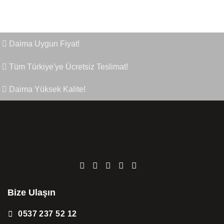
Daima Uygun Fiyat!
Tüm Türkiye'ye Ücretsiz Teslimat!
Daima Yüksek Kalite!
Bize Ulaşın
0537 237 52 12