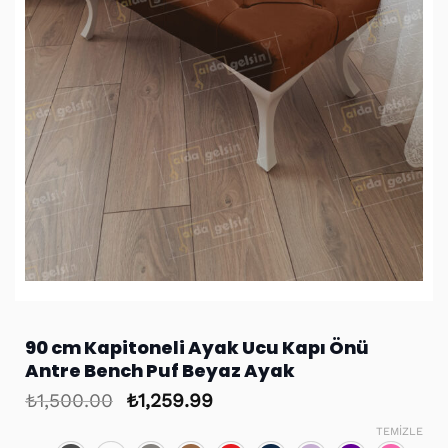
90 cm Kapitoneli Ayak Ucu Kapı Önü
Antre Bench Puf Beyaz Ayak
Orijinal
Şu
₺
1,500.00
₺
1,259.99
fiyat:
andaki
TEMIZLE
₺1,500.00.
fiyat: