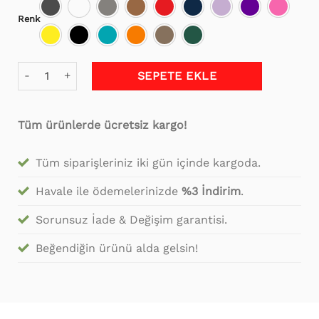
₺1,259.99.
Renk
90 cm Kapitoneli Ayak Ucu Kapı Önü Antre Bench Puf Beyaz
SEPETE EKLE
Tüm ürünlerde ücretsiz kargo!
Tüm siparişleriniz iki gün içinde kargoda.
Havale ile ödemelerinizde
%3 İndirim
.
Sorunsuz İade & Değişim garantisi.
Beğendiğin ürünü alda gelsin!