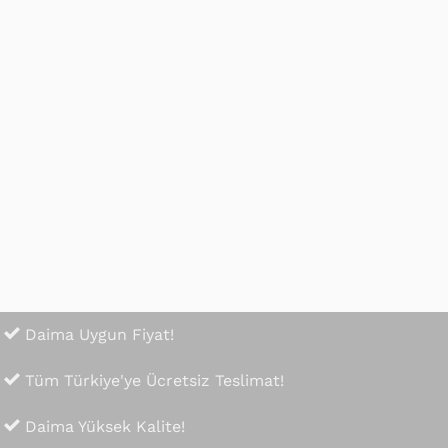
iburada
zenli paket yapılmış. Teşekkür ederim 😊
Daima Uygun Fiyat!
Tüm Türkiye'ye Ücretsiz Teslimat!
Daima Yüksek Kalite!