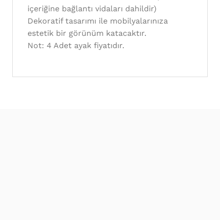
içeriğine bağlantı vidaları dahildir)
Dekoratif tasarımı ile mobilyalarınıza
estetik bir görünüm katacaktır.
Not: 4 Adet ayak fiyatıdır.
En Sevilen Modeller
Eviniz için çok sevilen en şık & özel modeller
sitemizde.
Uygun Fiyatlar
Tüm ürünlerimizi daima en uygun fiyatlarla