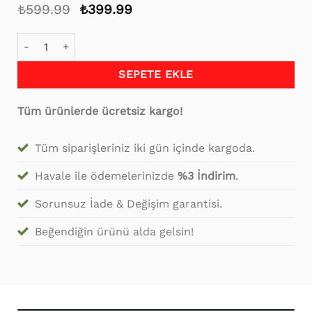
Orijinal
Şu
₺
599.99
₺
399.99
fiyat:
andaki
₺599.99.
fiyat:
Mobilya Koltuk Sehpa Komidin Puf Bench Lükens Ayak 10 cm
₺399.99.
SEPETE EKLE
Tüm ürünlerde ücretsiz kargo!
Tüm siparişleriniz iki gün içinde kargoda.
Havale ile ödemelerinizde
%3 İndirim
.
Sorunsuz İade & Değişim garantisi.
Beğendiğin ürünü alda gelsin!