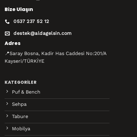
Bize Ulaşın
0537 237 52 12
destek@aldagelsin.com
Adres
📍Saray Bosna, Kadir Has Caddesi No:201/A
Kayseri/TÜRKİYE
KATEGORILER
Puf & Bench
Sehpa
Tabure
Mobilya