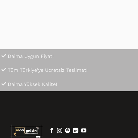
Hepsiburada
Çok özenli paket yapılmış. Teşekkür ederim 😊
Daima Uygun Fiyat!
Tüm Türkiye'ye Ücretsiz Teslimat!
Daima Yüksek Kalite!