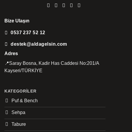
Bize Ulaşın
0537 237 52 12
destek@aldagelsin.com
Adres
📍Saray Bosna, Kadir Has Caddesi No:201/A
Kayseri/TÜRKİYE
KATEGORILER
Puf & Bench
Sehpa
Tabure