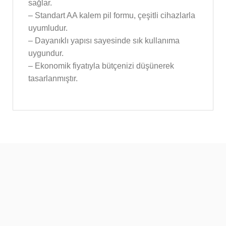
sağlar.
– Standart AA kalem pil formu, çeşitli cihazlarla
uyumludur.
– Dayanıklı yapısı sayesinde sık kullanıma
uygundur.
– Ekonomik fiyatıyla bütçenizi düşünerek
tasarlanmıştır.
En Sevilen Modeller
Eviniz için çok sevilen en şık & özel modeller
sitemizde.