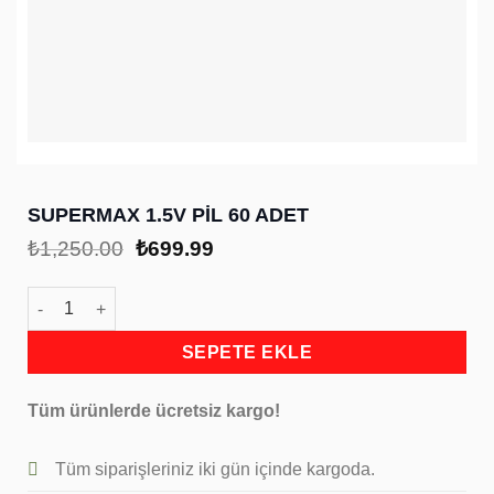
SUPERMAX 1.5V PİL 60 ADET
Orijinal
Şu
₺
1,250.00
₺
699.99
fiyat:
andaki
₺1,250.00.
fiyat:
SUPERMAX 1.5V PİL 60 ADET adet
₺699.99.
SEPETE EKLE
Tüm ürünlerde ücretsiz kargo!
Tüm siparişleriniz iki gün içinde kargoda.