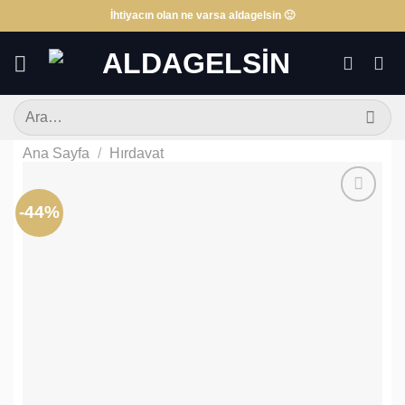
İçeriğe
İhtiyacın olan ne varsa aldagelsin 🙂
atla
Ara:
Ana Sayfa
/
Hırdavat
-44%
Favorilere
Ekle!