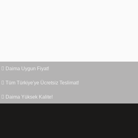
Hepsiburada
Çok özenli paket yapılmış. Teşekkür ederim 😊
Daima Uygun Fiyat!
Tüm Türkiye'ye Ücretsiz Teslimat!
Daima Yüksek Kalite!