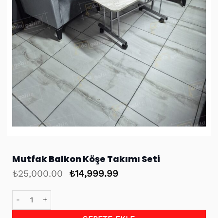
Mutfak Balkon Köşe Takımı Seti
Orijinal
Şu
₺
25,000.00
₺
14,999.99
fiyat:
andaki
₺25,000.00.
fiyat:
Mutfak Balkon Köşe Takımı Seti adet
₺14,999.99.