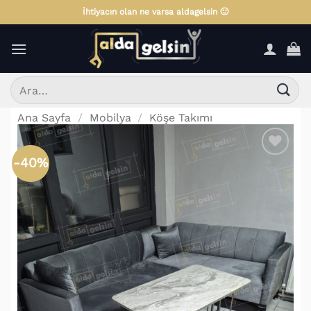
İçeriğe
İhtiyacın olan ne varsa aldagelsin 🙂
atla
Ara:
Ana Sayfa
/
Mobilya
/
Köşe Takımı
-40%
Favorilere
Ekle!