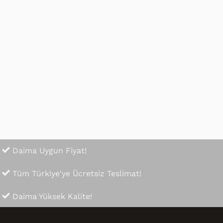
Hepsiburada
Çok özenli paket yapılmış. Teşekkür ederim 😊
Daima Uygun Fiyat!
Tüm Türkiye'ye Ücretsiz Teslimat!
Daima Yüksek Kalite!