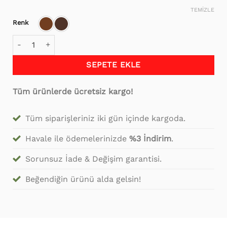
fiyat:
andaki
TEMIZLE
₺7,000.00.
fiyat:
₺4,999.99.
Renk
Kademeli Tekerlekli Akıllı Sehpa adet
SEPETE EKLE
Tüm ürünlerde ücretsiz kargo!
Tüm siparişleriniz iki gün içinde kargoda.
Havale ile ödemelerinizde
%3 İndirim
.
Sorunsuz İade & Değişim garantisi.
Beğendiğin ürünü alda gelsin!