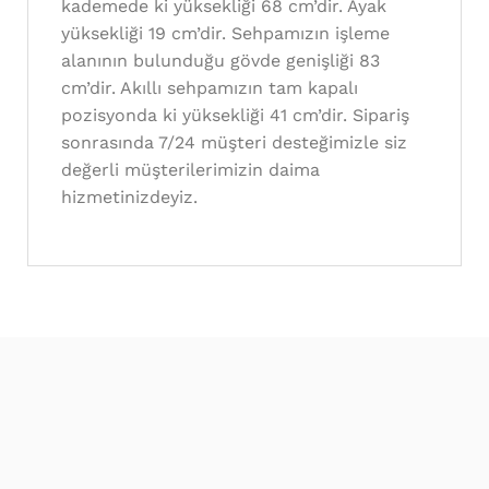
kademede ki yüksekliği 68 cm’dir. Ayak
yüksekliği 19 cm’dir. Sehpamızın işleme
alanının bulunduğu gövde genişliği 83
cm’dir. Akıllı sehpamızın tam kapalı
pozisyonda ki yüksekliği 41 cm’dir. Sipariş
sonrasında 7/24 müşteri desteğimizle siz
değerli müşterilerimizin daima
hizmetinizdeyiz.
En Sevilen Modeller
Eviniz için çok sevilen en şık & özel modeller
sitemizde.