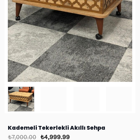
Kademeli Tekerlekli Akıllı Sehpa
Orijinal
Şu
₺
7,000.00
₺
4,999.99