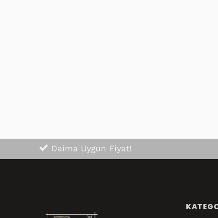
Aldığım ürünlerden bu kadar
Ürün aynı gör
memnun kalacağımı hiç
çok güzel üste
düşünmemiştim hem
faturayı gönd
aldığım ürünlerden hemde
firmaya çok ç
müşteri memnuniyeti çok
ederim kesinli
güzel herkese tavsiye ederim
ediyorum
👌👌
Daima Uygun Fiyat!
KATEGO