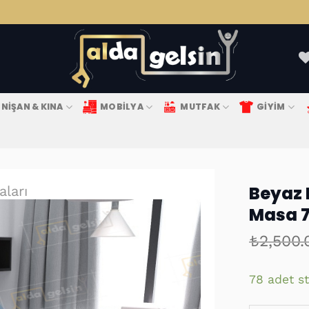
NIŞAN & KINA
MOBILYA
MUTFAK
GIYIM
Beyaz 
ları
Masa 7
₺
2,500.
78 adet s
Favorilere