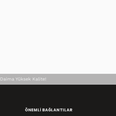
Çok özenli paket yapılmış.
Teşekkür ederim 😊
Daima Yüksek Kalite!
ÖNEMLI BAĞLANTILAR