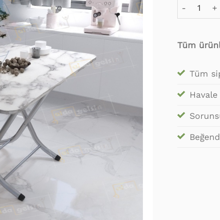
Beyaz Merm
Ekle!
Tüm ürünl
Tüm sip
Havale
Sorunsu
Beğendi