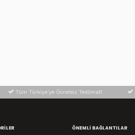
düğünüz gibi
Satıcı ilgiliydi değişim
likte içinde
yapması benim için çok iyi
ermişler
oldu tavsiye ederim kaliteli
ok teşekkür
uygun ürün
kle tavsiye
Tüm Türkiye'ye Ücretsiz Teslimat!
RILER
ÖNEMLI BAĞLANTILAR