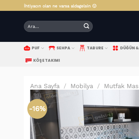
İçeriğe
İhtiyacın olan ne varsa aldagelsin 🙂
atla
Ara:
PUF
SEHPA
TABURE
DÜĞÜN & 
KÖŞE TAKIMI
Ana Sayfa
/
Mobilya
/
Mutfak Masa
-16%