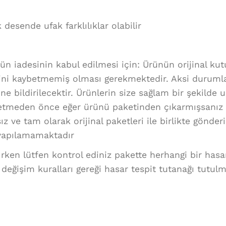
desende ufak farklılıklar olabilir
rün iadesinin kabul edilmesi için: Ürünün orijinal k
lliğini kaybetmemiş olması gerekmektedir. Aksi duruml
ne bildirilecektir. Ürünlerin size sağlam bir şekilde
etmeden önce eğer ürünü paketinden çıkarmışsanız a
z ve tam olarak orijinal paketleri ile birlikte gönde
i yapılamamaktadır
lırken lütfen kontrol ediniz pakette herhangi bir has
 değişim kuralları gereği hasar tespit tutanağı tutulm