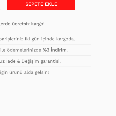
er Desenli Katlanabilir Masa 70*120 adet
SEPETE EKLE
erde ücretsiz kargo!
arişleriniz iki gün içinde kargoda.
 ile ödemelerinizde
%3 İndirim
.
z İade & Değişim garantisi.
ğin ürünü alda gelsin!