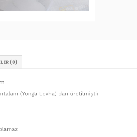
LER (0)
cm
talam (Yonga Levha) dan üretilmiştir
kaplamaz